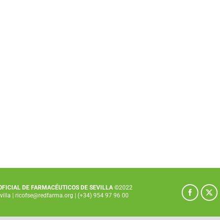
 OFICIAL DE FARMACÉUTICOS DE SEVILLA
©2022
villa
|
ricofse@redfarma.org
|
(+34) 954 97 96 00