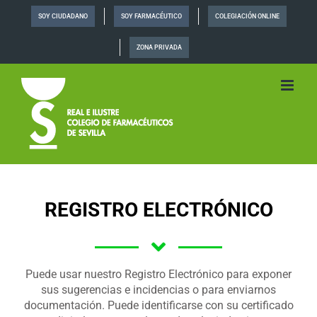
Saltar
SOY CIUDADANO
SOY FARMACÉUTICO
COLEGIACIÓN ONLINE
al
contenido
ZONA PRIVADA
REGISTRO ELECTRÓNICO
Puede usar nuestro Registro Electrónico para exponer
sus sugerencias e incidencias o para enviarnos
documentación. Puede identificarse con su certificado