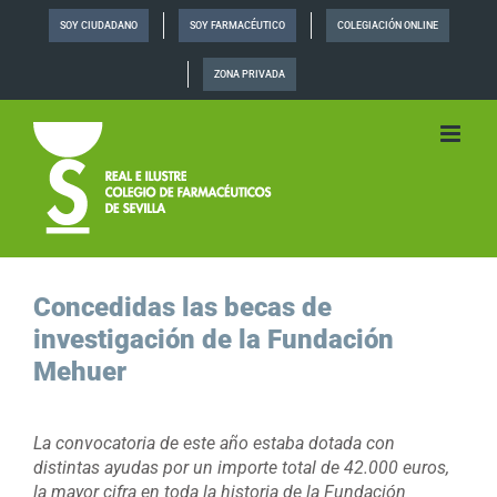
Saltar
SOY CIUDADANO
SOY FARMACÉUTICO
COLEGIACIÓN ONLINE
al
contenido
ZONA PRIVADA
Concedidas las becas de
investigación de la Fundación
Mehuer
La convocatoria de este año estaba dotada con
distintas ayudas por un importe total de 42.000 euros,
la mayor cifra en toda la historia de la Fundación