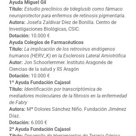
Ayuda Miguel Gil
Título:
Estudio preclínico de tideglusib como fármaco
neuroprotector para enfermos de retinosis pigmentaria
.
Autora:
Josefa Zaldivar Diez de Bonilla. Centro de
Investigaciones Biológicas, CSIC.
Dotación:
10.000 €
Ayuda Colegios de Farmacéuticos
Título:
La implicación de los retrovirus endógenos
humanos (HERV_K) en la Esclerosis Lateral Amiotrófica
Autor:
Jon Schoorlemmer. Instituto Aragonés de
Ciencias de la salud y IIS Aragón
Dotación:
10.000 €
1ª Ayuda Fundación Cajasol
Título:
Identificación por transcriptómica de
mediadores moleculares de la fibrosis en la enfermedad
de Fabry
Autora:
Mª Dolores Sánchez Niño. Fundación Jiménez
Díaz.
Dotación:
6.000 €
2ª Ayuda Fundación Cajasol
Título:
Desarrollo de Herramientas de Terapia Génica