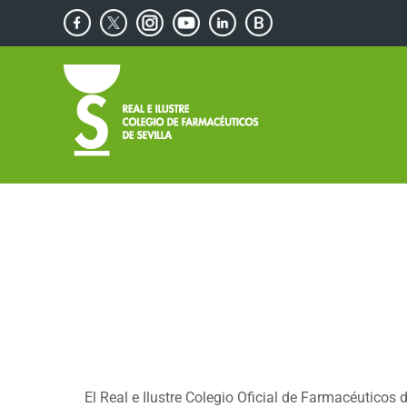
Saltar
Facebook
X
Instagram
YouTube
Linkedin
Blog
al
de
contenido
Consejos
Saludables
El Real e Ilustre Colegio Oficial de Farmacéuticos