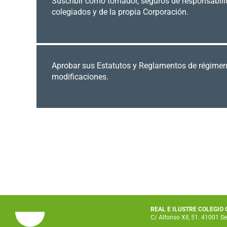
Suscribir como tomador, seguros de responsabilid
colegiados y de la propia Corporación.
Aprobar sus Estatutos y Reglamentos de régimen 
modificaciones.
REAL E ILUSTRE COLEGIO
C/ Alfonso XII, 51. 41001 Se