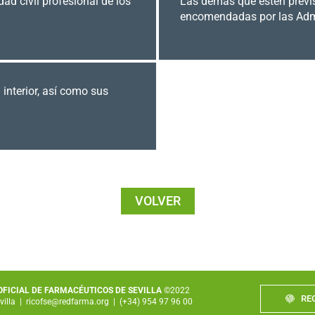
ad civil profesional de los
Las demás que estén previs
encomendadas por las Admin
interior, así como sus
VOLVER
 OFICIAL DE FARMACÉUTICOS DE SEVILLA
©2022
RE
villa
|
ricofse@redfarma.org
|
(+34) 954 97 96 00