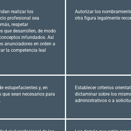
dan realizar los
Autorizar los nombramientos
cio profesional sea
otra figura legalmente reco
emás, respetar
des que desarrollen, de modo
conceptos infundados. Así
les anunciadores en orden a
rvar la competencia leal
 de estupefacientes y, en
Establecer criterios orient
s que sean necesarios para
dictaminar sobre los mismo
.
administrativos o a solicit