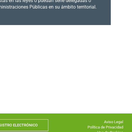
tas en las leyes o puedan serle delegadas o
istraciones Públicas en su ámbito territorial.
Aviso Legal
GISTRO ELECTRÓNICO
Política de Privacidad