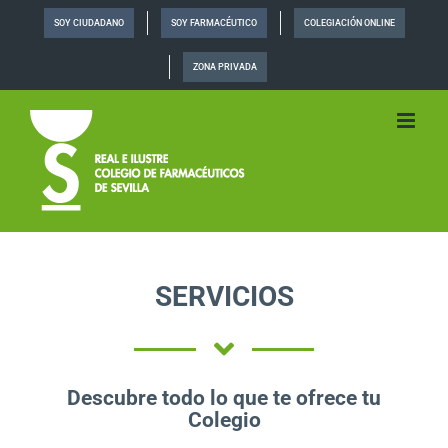
Saltar
SOY CIUDADANO
SOY FARMACÉUTICO
COLEGIACIÓN ONLINE
al
contenido
ZONA PRIVADA
SERVICIOS
Descubre todo lo que te ofrece tu
Colegio