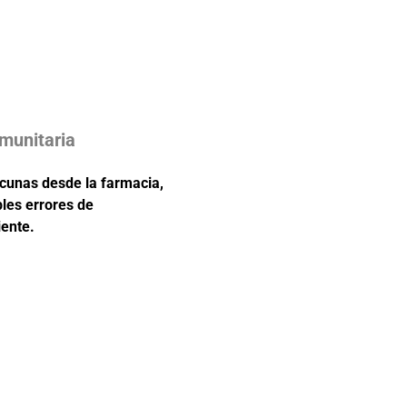
munitaria
acunas desde la farmacia,
bles errores de
iente.