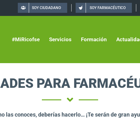
SOY CIUDADANO
SOY FARMACÉUTICO
#MiRicofse
Servicios
Formación
Actualida
DADES PARA FARMACÉ
no las conoces, deberías hacerlo… ¡Te serán de gran ay