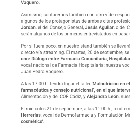
Vaquero.
Asimismo, contaremos también con otro vídeo-espac
algunos de los protagonistas de ambas citas profesio
Jordan
, el del Consejo General,
Jesús Aguilar
, o del
serán algunos de los primeros entrevistados en pasar 
Por si fuera poco, en nuestro stand también se llevar
directo vía streaming. El martes, 20 de septiembre, se l
uno: Diálogo entre Farmacia Comunitaria, Hospitalar
vocal nacional de Farmacia Hospitalaria; nuestra voc
Juan Pedro Vaquero.
A las 17.00 h. tendrá lugar el taller ‘
Malnutrición en e
farmacéutica y consejo nutricional’, en el que int
Alimentación y del COF Cádiz, y
Alejandra León
, nue
El miércoles 21 de septiembre, a las 11.00 h., tendr
Herrerías
, vocal de Dermofarmacia y Formulación Mag
cosmético’.