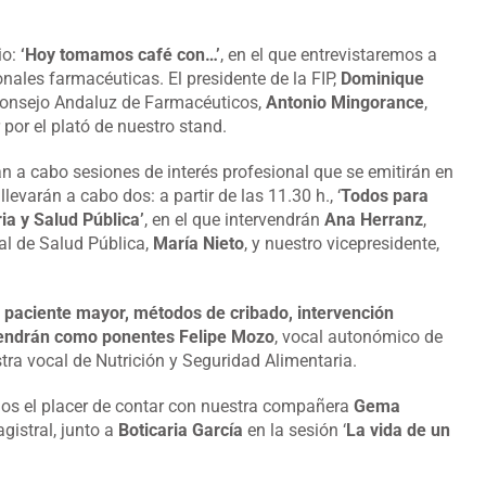
io:
‘Hoy tomamos café con…’
, en el que entrevistaremos a
nales farmacéuticas. El presidente de la FIP,
Dominique
 Consejo Andaluz de Farmacéuticos,
Antonio Mingorance
,
por el plató de nuestro stand.
án a cabo sesiones de interés profesional que se emitirán en
levarán a cabo dos: a partir de las 11.30 h., ‘
Todos para
ia y Salud Pública’
, en el que intervendrán
Ana
Herranz
,
al de Salud Pública,
María Nieto
, y nuestro vicepresidente,
l paciente mayor, métodos de cribado, intervención
ervendrán como ponentes
Felipe Mozo
, vocal autonómico de
stra vocal de Nutrición y Seguridad Alimentaria.
emos el placer de contar con nuestra compañera
Gema
istral, junto a
Boticaria García
en la sesión ‘
La vida de un