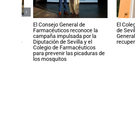
cos
El Consejo General de
El Colegio 
ial
Farmacéuticos reconoce la
de Sevilla c
a
campaña impulsada por la
General con
venio
Diputación de Sevilla y el
recuperació
ulsar
Colegio de Farmacéuticos
para prevenir las picaduras de
es
los mosquitos