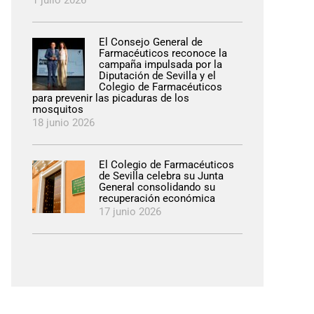
1 julio 2026
El Consejo General de
Farmacéuticos reconoce la
El Ayuntamiento de Sevilla y el
La Diputación y el Co
campaña impulsada por la
Colegio de Farmacéuticos
Farmacéuticos intens
Diputación de Sevilla y el
impulsan desde las farmacias
información a la ciu
Colegio de Farmacéuticos
una campaña de prevención
para prevenir las pi
para prevenir las picaduras de los
mosquitos
frente al virus del Nilo
mosquitos
18 junio 2026
occidental
El Colegio de Farmacéuticos
de Sevilla celebra su Junta
General consolidando su
recuperación económica
17 junio 2026