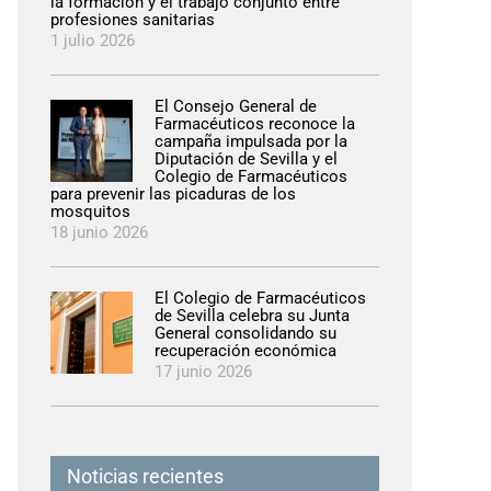
la formación y el trabajo conjunto entre
profesiones sanitarias
1 julio 2026
El Consejo General de
Farmacéuticos reconoce la
campaña impulsada por la
Diputación de Sevilla y el
Colegio de Farmacéuticos
para prevenir las picaduras de los
mosquitos
18 junio 2026
El Colegio de Farmacéuticos
de Sevilla celebra su Junta
General consolidando su
recuperación económica
17 junio 2026
Noticias recientes