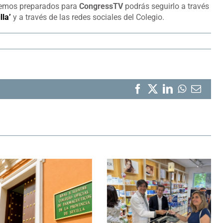
nemos preparados para
CongressTV
podrás seguirlo a través
la’
y a través de las redes sociales del Colegio.
Facebook
X
LinkedIn
WhatsA
Corr
elect