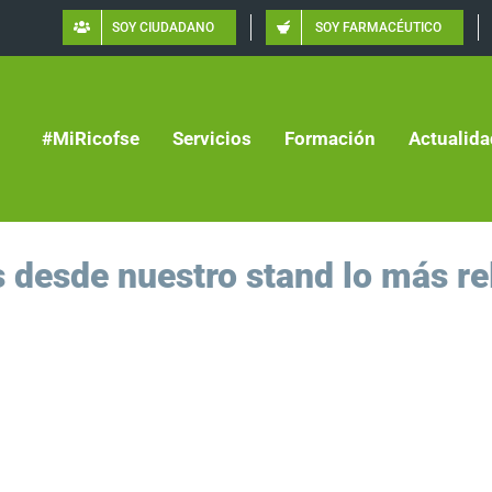
SOY CIUDADANO
SOY FARMACÉUTICO
#MiRicofse
Servicios
Formación
Actualida
desde nuestro stand lo más re