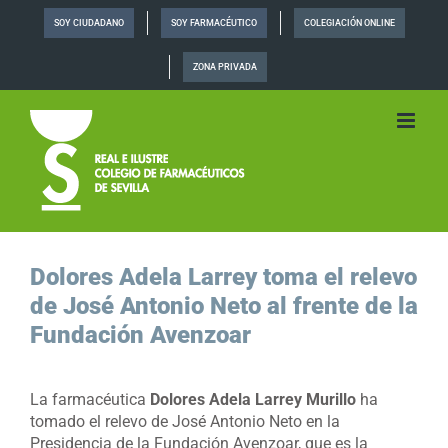
Saltar
SOY CIUDADANO
SOY FARMACÉUTICO
COLEGIACIÓN ONLINE
al
contenido
ZONA PRIVADA
Dolores Adela Larrey toma el relevo
de José Antonio Neto al frente de la
Fundación Avenzoar
La farmacéutica
Dolores Adela Larrey Murillo
ha
tomado el relevo de José Antonio Neto en la
Presidencia de la Fundación Avenzoar, que es la