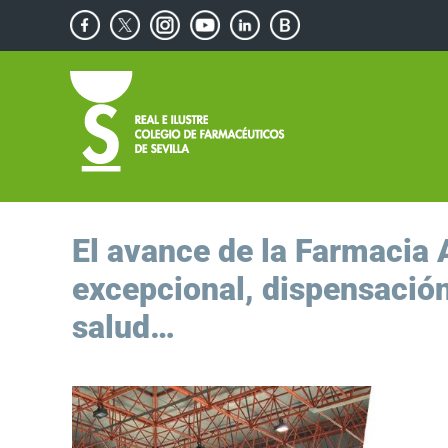
Saltar
Facebook
X
Instagram
YouTube
Linkedin
Blog
al
de
contenido
Consejos
Saludables
El avance de la Farmacia
excepcional, dispensació
salud…
Ver
imagen
más