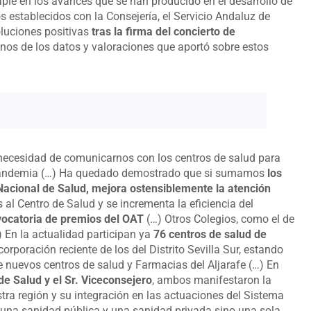
apié en los avances que se han producido en el desarrollo de
os establecidos con la Consejería, el Servicio Andaluz de
oluciones positivas
tras la firma del concierto de
nos de los datos y valoraciones que aportó sobre estos
 necesidad de comunicarnos con los centros de salud para
 pandemia (…) Ha quedado demostrado que si sumamos
los
Nacional de Salud, mejora ostensiblemente la atención
as al Centro de Salud y se incrementa la eficiencia del
vocatoria de premios del OAT
(…) Otros Colegios, como el de
 En la actualidad participan ya
76 centros de salud de
incorporación reciente de los del Distrito Sevilla Sur, estando
 nuevos centros de salud y Farmacias del Aljarafe (…) En
de Salud y el Sr. Viceconsejero
, ambos manifestaron la
ra región y su integración en las actuaciones del Sistema
 una sanidad pública y una sanidad privada sino una sola