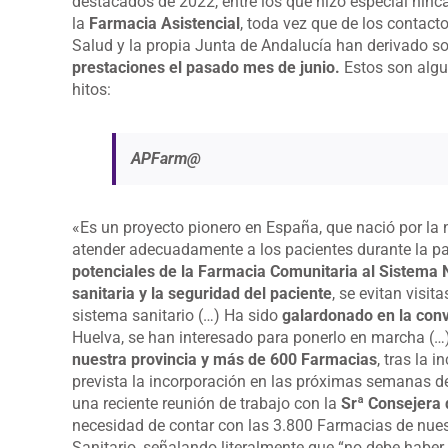
destacados de 2022, entre los que hizo especial hinc
la
Farmacia Asistencial
, toda vez que de los contact
Salud y la propia Junta de Andalucía han derivado s
prestaciones el pasado mes de junio.
Estos son algu
hitos:
APFarm@
«Es un proyecto pionero en España, que nació por la
atender adecuadamente a los pacientes durante la
potenciales de la Farmacia Comunitaria al Sistema 
sanitaria y la seguridad del paciente
, se evitan visit
sistema sanitario (…) Ha sido
galardonado en la con
Huelva, se han interesado para ponerlo en marcha (…)
nuestra provincia y más de 600 Farmacias
, tras la 
prevista la incorporación en las próximas semanas de
una reciente reunión de trabajo con la
Srª Consejera 
necesidad de contar con las 3.800 Farmacias de nuest
Sanitario, señalando literalmente que “no debe haber