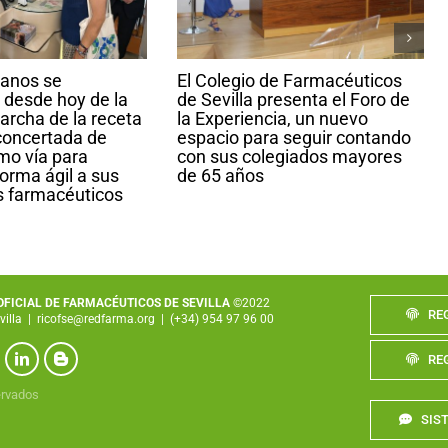
lanos se
El Colegio de Farmacéuticos
 desde hoy de la
de Sevilla presenta el Foro de
archa de la receta
la Experiencia, un nuevo
concertada de
espacio para seguir contando
o vía para
con sus colegiados mayores
orma ágil a sus
de 65 años
s farmacéuticos
 OFICIAL DE FARMACÉUTICOS DE SEVILLA
©2022
RE
villa
|
ricofse@redfarma.org
|
(+34) 954 97 96 00
RE
ervados
SIS