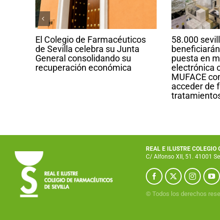
El Colegio de Farmacéuticos
58.000 sevil
la
de Sevilla celebra su Junta
beneficiarán
a
General consolidando su
puesta en m
recuperación económica
electrónica 
s
MUFACE com
as de
acceder de f
tratamiento
REAL E ILUSTRE COLEGIO
C/ Alfonso XII, 51. 41001 Se
© Todos los derechos res