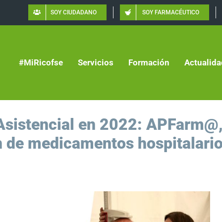
SOY CIUDADANO
SOY FARMACÉUTICO
#MiRicofse
Servicios
Formación
Actualida
 Asistencial en 2022: APFarm@
n de medicamentos hospitalari