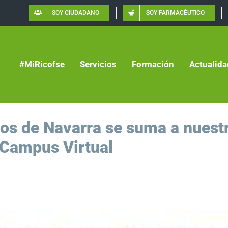
SOY CIUDADANO
SOY FARMACÉUTICO
#MiRicofse
Servicios
Formación
Actualida
cos de Navarra se suma a nuest
 Campus Virtual