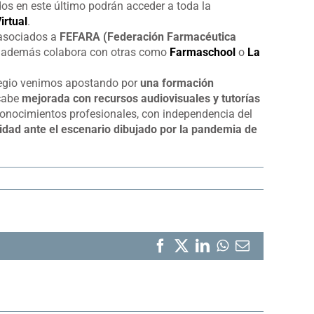
os en este último podrán acceder a toda la
rtual
.
 asociados a
FEFARA (Federación Farmacéutica
que además colabora con otras como
Farmaschool
o
La
legio venimos apostando por
una formación
 cabe
mejorada con recursos audiovisuales y tutorías
conocimientos profesionales, con independencia del
lidad ante el escenario dibujado por la pandemia de
Facebook
X
LinkedIn
WhatsApp
Correo
electrónico