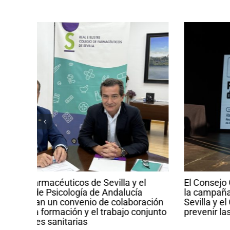
El Consejo General de Farmacéuticos reconoce
la campaña impulsada por la Diputación de
ción
Sevilla y el Colegio de Farmacéuticos para
junto
prevenir las picaduras de los mosquitos