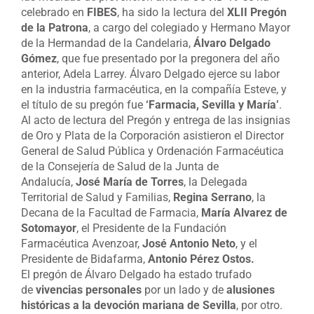
celebrado en
FIBES
, ha sido la lectura del
XLII Pregón
de la Patrona
, a cargo del colegiado y Hermano Mayor
de la Hermandad de la Candelaria,
Álvaro Delgado
Gómez
, que fue presentado por la pregonera del año
anterior, Adela Larrey. Álvaro Delgado ejerce su labor
en la industria farmacéutica, en la compañía Esteve, y
el título de su pregón fue
‘Farmacia, Sevilla y María’
.
Al acto de lectura del Pregón y entrega de las insignias
de Oro y Plata de la Corporación asistieron el Director
General de Salud Pública y Ordenación Farmacéutica
de la Consejería de Salud de la Junta de
Andalucía,
José María de Torres
, la Delegada
Territorial de Salud y Familias,
Regina Serrano
, la
Decana de la Facultad de Farmacia,
María Alvarez de
Sotomayor
, el Presidente de la Fundación
Farmacéutica Avenzoar,
José Antonio Neto
, y el
Presidente de Bidafarma,
Antonio Pérez Ostos.
El pregón de Álvaro Delgado ha estado trufado
de
vivencias personales
por un lado y de
alusiones
históricas a la devoción mariana de Sevilla
, por otro.