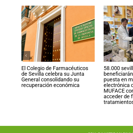
El Colegio de Farmacéuticos
58.000 sevil
la
de Sevilla celebra su Junta
beneficiarán
a
General consolidando su
puesta en m
recuperación económica
electrónica 
s
MUFACE com
as de
acceder de f
tratamiento