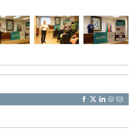
Facebook
X
LinkedIn
WhatsA
Corr
elect