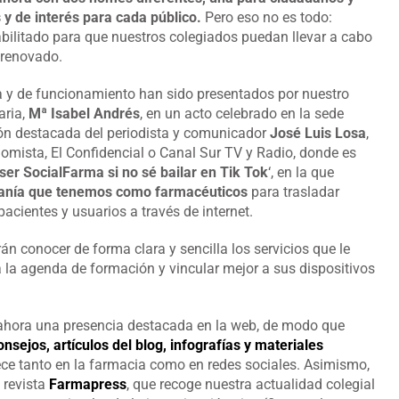
 y de interés para cada público.
Pero eso no es todo:
abilitado para que nuestros colegiados puedan llevar a cabo
 renovado.
a y de funcionamiento han sido presentados por nuestro
aria,
Mª Isabel Andrés
, en un acto celebrado en la sede
ión destacada del periodista y comunicador
José Luis Losa
,
mista, El Confidencial o Canal Sur TV y Radio, donde es
ser SocialFarma si no sé bailar en Tik Tok
‘, en la que
ercanía que tenemos como farmacéuticos
para trasladar
acientes y usuarios a través de internet.
n conocer de forma clara y sencilla los servicios que le
a la agenda de formación y vincular mejor a sus dispositivos
ahora una presencia destacada en la web, de modo que
nsejos, artículos del blog, infografías y materiales
rece tanto en la farmacia como en redes sociales. Asimismo,
 revista
Farmapress
, que recoge nuestra actualidad colegial