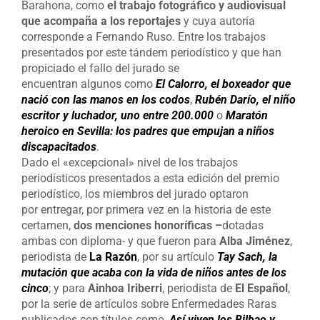
Barahona, como
el trabajo fotográfico y audiovisual
que acompaña a los reportajes
y cuya autoría
corresponde a Fernando Ruso. Entre los trabajos
presentados por este tándem periodístico y que han
propiciado el fallo del jurado se
encuentran algunos como
El Calorro, el boxeador que
nació con las manos en los codos
,
Rubén Darío, el niño
escritor y luchador, uno entre 200.000
o
Maratón
heroico en Sevilla: los padres que empujan a niños
discapacitados
.
Dado el «excepcional» nivel de los trabajos
periodísticos presentados a esta edición del premio
periodístico, los miembros del jurado optaron
por entregar, por primera vez en la historia de este
certamen,
dos menciones honoríficas –
dotadas
ambas con diploma- y que fueron para
Alba Jiménez
,
periodista de
La Razón
, por su artículo
Tay Sach, la
mutación que acaba con la vida de niños antes de los
cinco
; y para
Ainhoa Iriberri
, periodista de
El Español
,
por la serie de artículos sobre Enfermedades Raras
publicados con títulos como,
Así viven los Bilbao y