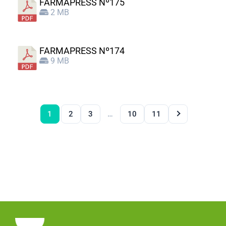
FARMAPRESS Nº175
2 MB
FARMAPRESS Nº174
9 MB
1
2
3
…
10
11