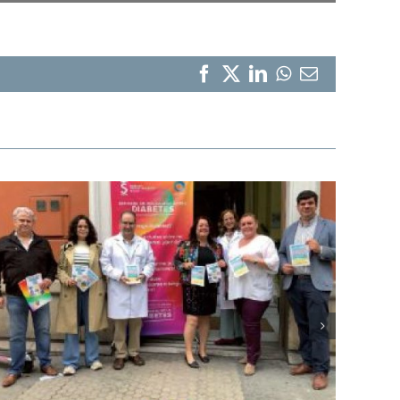
Facebook
X
LinkedIn
WhatsApp
Correo
electrónico