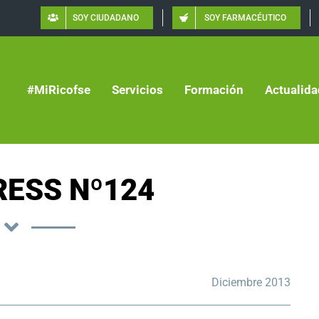
SOY CIUDADANO
SOY FARMACÉUTICO
#MiRicofse
Servicios
Formación
Actualida
ESS Nº124
Diciembre 2013