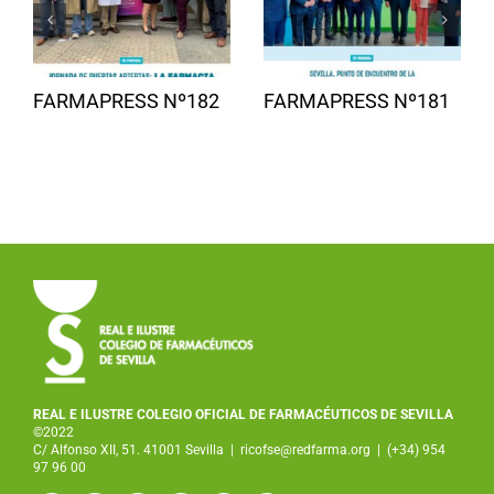
FARMAPRESS Nº182
FARMAPRESS Nº181
REAL E ILUSTRE COLEGIO OFICIAL DE FARMACÉUTICOS DE SEVILLA
©2022
C/ Alfonso XII, 51. 41001 Sevilla
|
ricofse@redfarma.org
|
(+34) 954
97 96 00