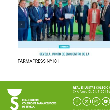
FARMAPRESS Nº181
REAL E ILUSTRE COLEGIO
C/ Alfonso XII, 51. 41001 Se