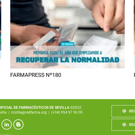
FARMAPRESS Nº180
 OFICIAL DE FARMACÉUTICOS DE SEVILLA
©2022
RE
villa
|
ricofse@redfarma.org
|
(+34) 954 97 96 00
RE