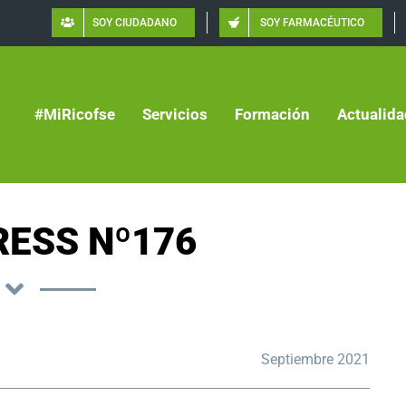
SOY CIUDADANO
SOY FARMACÉUTICO
#MiRicofse
Servicios
Formación
Actualida
ESS Nº176
Septiembre 2021