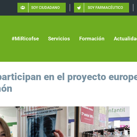
SOY CIUDADANO
SOY FARMACÉUTICO
#MiRicofse
Servicios
Formación
Actualida
participan en el proyecto europ
món