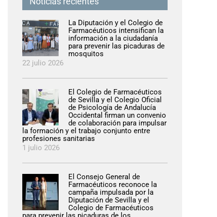
Noticias recientes
La Diputación y el Colegio de
Farmacéuticos intensifican la
información a la ciudadanía
para prevenir las picaduras de
mosquitos
22 julio 2026
El Colegio de Farmacéuticos
pp
eo
de Sevilla y el Colegio Oficial
rónico
de Psicología de Andalucía
Occidental firman un convenio
de colaboración para impulsar
la formación y el trabajo conjunto entre
profesiones sanitarias
1 julio 2026
El Consejo General de
Farmacéuticos reconoce la
campaña impulsada por la
Diputación de Sevilla y el
Colegio de Farmacéuticos
para prevenir las picaduras de los