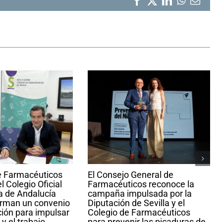
Facebook
X
LinkedIn
WhatsA
Corr
elect
de Farmacéuticos
El Consejo General de
el Colegio Oficial
Farmacéuticos reconoce la
a de Andalucía
campaña impulsada por la
irman un convenio
Diputación de Sevilla y el
ión para impulsar
Colegio de Farmacéuticos
y el trabajo
para prevenir las picaduras de