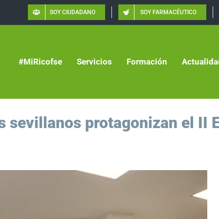
SOY CIUDADANO
SOY FARMACÉUTICO
#MiRicofse
Servicios
Formación
Actualida
 sevillanos protagonizan el II