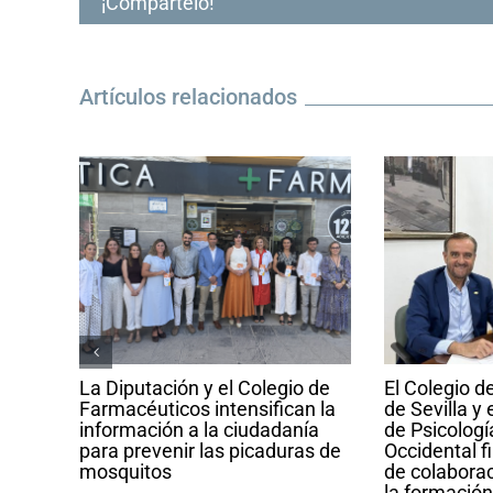
¡Compártelo!
Artículos relacionados
cos
La Diputación y el Colegio de
El Colegio 
o de
Farmacéuticos intensifican la
de Sevilla y 
información a la ciudadanía
de Psicologí
ando
para prevenir las picaduras de
Occidental f
res
mosquitos
de colaborac
la formación 