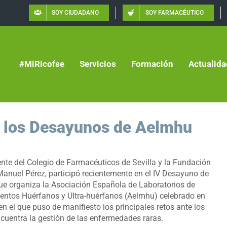
SOY CIUDADANO
SOY FARMACÉUTICO
#MiRicofse
Servicios
Formación
Actualida
n los Desayunos de Aelmhu
ente del Colegio de Farmacéuticos de Sevilla y la Fundación
anuel Pérez, participó recientemente en el IV Desayuno de
ue organiza la Asociación Española de Laboratorios de
ntos Huérfanos y Ultra-huérfanos (Aelmhu) celebrado en
 en el que puso de manifiesto los principales retos ante los
cuentra la gestión de las enfermedades raras.