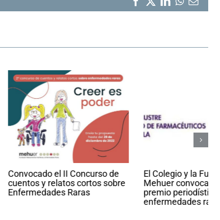
Facebook
X
LinkedIn
WhatsA
Corr
elect
l II Concurso de
El Colegio y la Fundación
latos cortos sobre
Mehuer convocan el noveno
es Raras
premio periodístico sobre
enfermedades raras