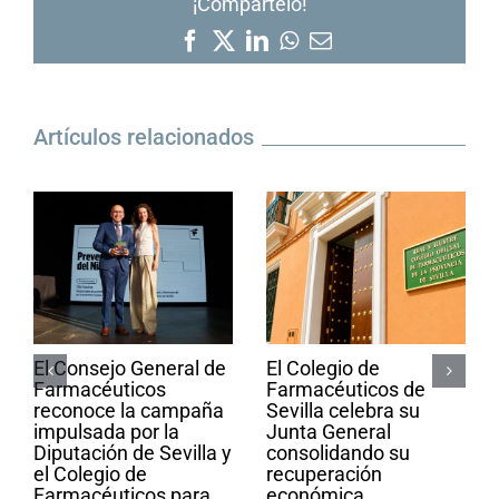
¡Compártelo!
Facebook
X
LinkedIn
WhatsApp
Correo
electrónico
Artículos relacionados
El Consejo General de
El Colegio de
Farmacéuticos
Farmacéuticos de
reconoce la campaña
Sevilla celebra su
impulsada por la
Junta General
Diputación de Sevilla y
consolidando su
el Colegio de
recuperación
Farmacéuticos para
económica