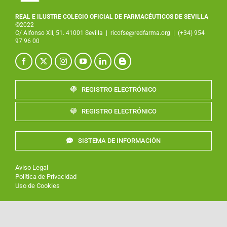
REAL E ILUSTRE COLEGIO OFICIAL DE FARMACÉUTICOS DE SEVILLA
©2022
C/ Alfonso XII, 51. 41001 Sevilla
|
ricofse@redfarma.org
|
(+34) 954
97 96 00
REGISTRO ELECTRÓNICO
REGISTRO ELECTRÓNICO
SISTEMA DE INFORMACIÓN
Aviso Legal
Política de Privacidad
Uso de Cookies
Desarrollado por
:
XTRARED
Agente Digitalizador de red.es