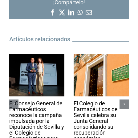
¡Compártelo!
Facebook
X
LinkedIn
WhatsApp
Correo
electrónico
Artículos relacionados
El Consejo General de
El Colegio de
Farmacéuticos
Farmacéuticos de
reconoce la campaña
Sevilla celebra su
impulsada por la
Junta General
Diputación de Sevilla y
consolidando su
el Colegio de
recuperación