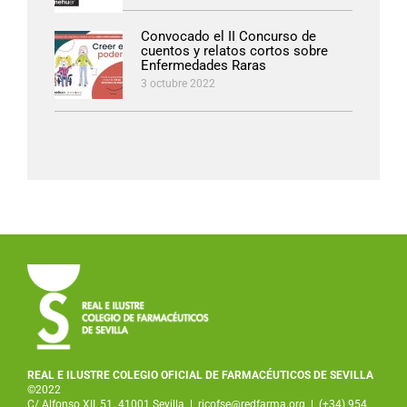
Convocado el II Concurso de
cuentos y relatos cortos sobre
Enfermedades Raras
3 octubre 2022
REAL E ILUSTRE COLEGIO OFICIAL DE FARMACÉUTICOS DE SEVILLA
©2022
C/ Alfonso XII, 51. 41001 Sevilla
|
ricofse@redfarma.org
|
(+34) 954