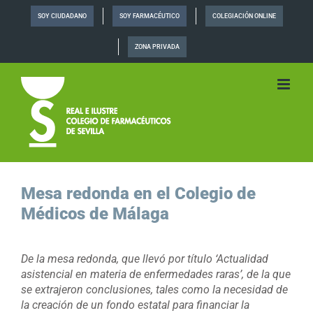
Saltar
SOY CIUDADANO
SOY FARMACÉUTICO
COLEGIACIÓN ONLINE
al
contenido
ZONA PRIVADA
Mesa redonda en el Colegio de
Médicos de Málaga
De la mesa redonda, que llevó por título ‘Actualidad
asistencial en materia de enfermedades raras’, de la que
se extrajeron conclusiones, tales como la necesidad de
la creación de un fondo estatal para financiar la