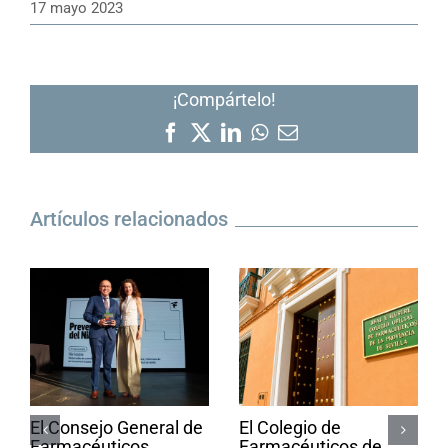
17 mayo 2023
¡Compártelo!
Facebook
X
LinkedIn
WhatsApp
Correo
electrónico
Artículos relacionados
El Consejo General de
El Colegio de
Farmacéuticos
Farmacéuticos de