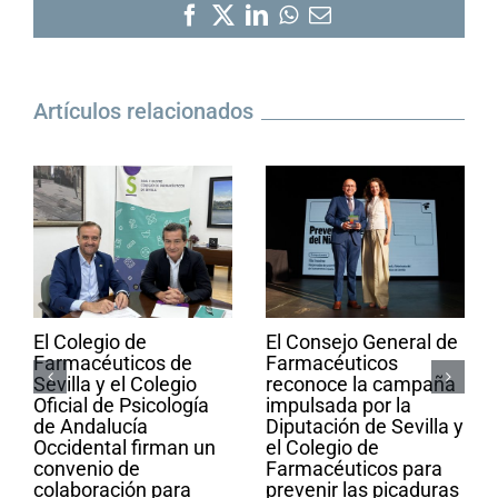
Facebook
X
LinkedIn
WhatsApp
Correo
electrónico
Artículos relacionados
El Colegio de
El Consejo General de
Farmacéuticos de
Farmacéuticos
Sevilla y el Colegio
reconoce la campaña
Oficial de Psicología
impulsada por la
de Andalucía
Diputación de Sevilla y
Occidental firman un
el Colegio de
convenio de
Farmacéuticos para
colaboración para
prevenir las picaduras