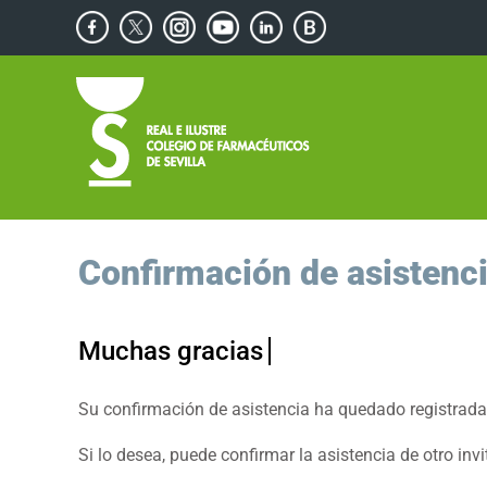
Saltar
Facebook
X
Instagram
YouTube
Linkedin
Blog
al
de
contenido
Consejos
Saludables
Confirmación de asistenc
Su confirmación de asistencia ha quedado registrada
Si lo desea, puede confirmar la asistencia de otro invi