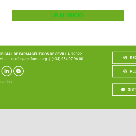
IR AL INICIO
 OFICIAL DE FARMACÉUTICOS DE SEVILLA
©2022
RE
villa
|
ricofse@redfarma.org
|
(+34) 954 97 96 00
RE
ervados
SIS