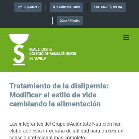
Saltar
SOY CIUDADANO
SOY FARMACÉUTICO
COLEGIACIÓN ONLINE
al
contenido
ZONA PRIVADA
Tratamiento de la dislipemia:
Modificar el estilo de vida
cambiando la alimentación
Las integrantes del Grupo #Adjúntate Nutrición han
elaborado esta infografía de utilidad para ofrecer un
consejo profesional más completo.