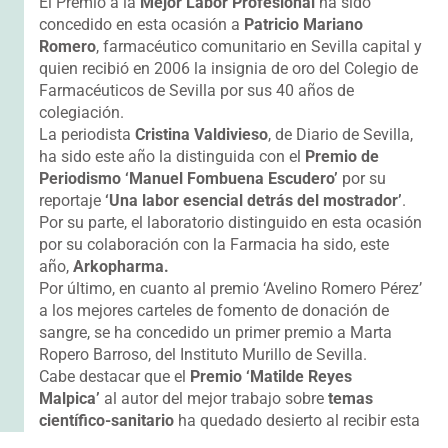
El Premio a la
Mejor Labor Profesional
ha sido
concedido en esta ocasión a
Patricio Mariano
Romero
, farmacéutico comunitario en Sevilla capital y
quien recibió en 2006 la insignia de oro del Colegio de
Farmacéuticos de Sevilla por sus 40 años de
colegiación.
La periodista
Cristina Valdivieso
, de Diario de Sevilla,
ha sido este año la distinguida con el
Premio de
Periodismo ‘Manuel Fombuena Escudero’
por su
reportaje
‘Una labor esencial detrás del mostrador’
.
Por su parte, el laboratorio distinguido en esta ocasión
por su colaboración con la Farmacia ha sido, este
año,
Arkopharma.
Por último, en cuanto al premio ‘Avelino Romero Pérez’
a los mejores carteles de fomento de donación de
sangre, se ha concedido un primer premio a Marta
Ropero Barroso, del Instituto Murillo de Sevilla.
Cabe destacar que el
Premio ‘Matilde Reyes
Malpica’
al autor del mejor trabajo sobre
temas
científico-sanitario
ha quedado desierto al recibir esta