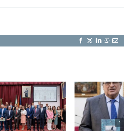
Facebook
X
LinkedIn
WhatsA
Corr
elect