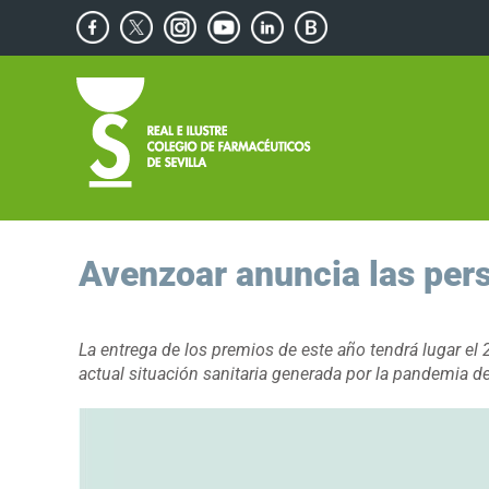
Saltar
Facebook
X
Instagram
YouTube
Linkedin
Blog
al
de
contenido
Consejos
Saludables
Avenzoar anuncia las per
La entrega de los premios de este año tendrá lugar el 
actual situación sanitaria generada por la pandemia d