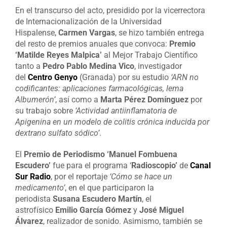
En el transcurso del acto, presidido por la vicerrectora
de Internacionalización de la Universidad
Hispalense,
Carmen Vargas
, se hizo también entrega
del resto de premios anuales que convoca:
Premio
‘Matilde Reyes Malpica’
al Mejor Trabajo Científico
tanto a
Pedro Pablo Medina Vico
, investigador
del
Centro Genyo
(Granada) por su estudio
‘ARN no
codificantes: aplicaciones farmacológicas, lema
Albumerón’
, así como a
Marta Pérez Domínguez
por
su trabajo sobre
‘Actividad antiinflamatoria de
Apigenina en un modelo de colitis crónica inducida por
dextrano sulfato sódico’
.
El
Premio de Periodismo ‘Manuel Fombuena
Escudero’
fue para el programa ‘
Radioscopio’
de
Canal
Sur Radio
, por el reportaje
‘Cómo se hace un
medicamento’
, en el que participaron la
periodista
Susana Escudero Martín
, el
astrofísico
Emilio García Gómez
y
José Miguel
Álvarez
, realizador de sonido. Asimismo, también se