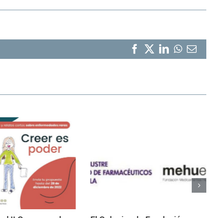
Facebook
X
LinkedIn
WhatsA
Corr
elect