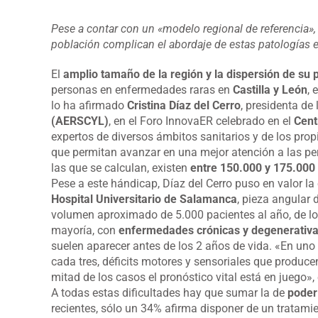
Pese a contar con un «modelo regional de referencia», 
población complican el abordaje de estas patologías e
El
amplio tamaño de la región y la dispersión de su 
personas en enfermedades raras en
Castilla y León
, 
lo ha afirmado
Cristina Díaz del Cerro
, presidenta de
(AERSCYL)
, en el Foro InnovaER celebrado en el
Cent
expertos de diversos ámbitos sanitarios y de los pro
que permitan avanzar en una mejor atención a las pe
las que se calculan, existen
entre 150.000 y 175.000
Pese a este hándicap, Díaz del Cerro puso en valor la
Hospital Universitario de Salamanca
, pieza angular
volumen aproximado de 5.000 pacientes al año, de los
mayoría, con
enfermedades crónicas y degenerativa
suelen aparecer antes de los 2 años de vida. «En uno
cada tres, déficits motores y sensoriales que produc
mitad de los casos el pronóstico vital está en juego», 
A todas estas dificultades hay que sumar la de
poder
recientes, sólo un 34% afirma disponer de un tratami