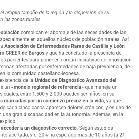
el amplio tamaño de la región y la dispersión de su
n las zonas rurales.
población
complican el abordaje de las necesidades de las
especialmente en aquellos núcleos de población rurales. Así
 la
Asociación de Enfermedades Raras de Castilla y León
ro CREER de Burgos
y que ha concitado la presencia de
pios pacientes para poner en común iniciativas de innovación
rsonas afectadas por enfermedades de baja prevalencia, de
en la comunidad castellano-leonesa.
 existencia de la
Unidad de Diagnóstico Avanzado del
 de un
«modelo regional de referencia»
que maneja un
 cuales, entre 1.500 y 2.000 pueden ser niños, en su
s marcadas por un comienzo precoz en la vida
, ya que
 de cada cinco casos aparecen dolores crónicos, y en uno de
en una gran discapacidad en la autonomía. Además, en la
explicó.
 acceder a un diagnóstico correcto
. Según estudios
ento acertado, y el 20% ha esperado más de 10 años (a 21