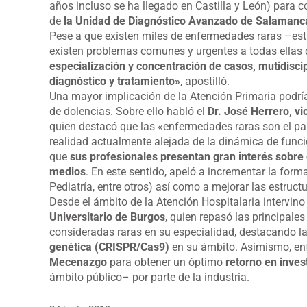
años incluso se ha llegado en Castilla y León) para 
de
la Unidad de Diagnóstico Avanzado de Salamanca
Pese a que existen miles de enfermedades raras –est
existen problemas comunes y urgentes a todas ellas 
especialización y concentración de casos, mutidisci
diagnóstico y tratamiento»
, apostilló.
Una mayor implicación de la Atención Primaria podría
de dolencias. Sobre ello habló el
Dr. José Herrero, v
quien destacó que las «enfermedades raras son el pa
realidad actualmente alejada de la dinámica de funci
que
sus profesionales presentan gran interés sobre
medios
. En este sentido, apeló a incrementar la fo
Pediatría, entre otros) así como a mejorar las estructu
Desde el ámbito de la Atención Hospitalaria intervino
Universitario de Burgos
, quien repasó las principale
consideradas raras en su especialidad, destacando la
genética (CRISPR/Cas9)
en su ámbito. Asimismo, enf
Mecenazgo
para obtener un óptimo
retorno en inves
ámbito público– por parte de la industria.