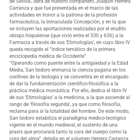
de Sevilla’, obra de nuestro compañero Joaquín Herrera
Carranza y que fue presentada en el marco de las
actividades en honor a la patrona de la profesión
farmacéutica, la Inmaculada Concepción, y en la que
se incluyen las aportaciones realizadas por el erudito
obispo hispalense (que vivió entre el 530 y 636) a la
Farmacia a través de sus ‘Etimologías’, en cuyo libro IV
queda recogido el “índice temático de la primera
enciclopedia médica de Occidente”.
“Operando como puente entre la antigüedad y la Edad
Media, San Isidoro enmarca la ciencia pagana en los
confines de la teología y se convertirá en el encargado
de dar la fundamentación científico-filosófica a la
práctica médica monástica. Por ello, dedica el libro IV
de sus ‘Etimologías’ a la medicina, a la que asciende al
rango de ‘filosofía segunda’, ya que como filosofía,
reclama para sí la totalidad del hombre. De este modo,
San Isidoro estabiliza el paradigma médico-teológico
vigente en el mundo medieval, el sustento de una
praxis que procurará tanto la cura del cuerpo como la
cura del alma”, detalla en el volumen Herrera Carranza.