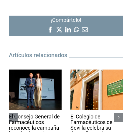
¡Compártelo!
Facebook
X
LinkedIn
WhatsApp
Correo
electrónico
Artículos relacionados
El Consejo General de
El Colegio de
Farmacéuticos
Farmacéuticos de
reconoce la campaña
Sevilla celebra su