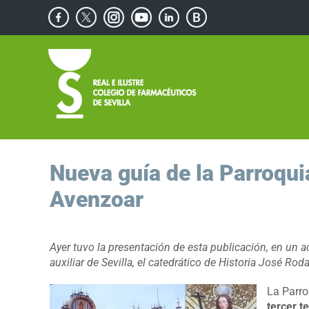
Saltar
Facebook
X
Instagram
YouTube
Linkedin
Blog
al
de
contenido
Consejos
Saludables
Nueva guía de la Parroqui
Avenzoar
Ayer tuvo la presentación de esta publicación, en un ac
auxiliar de Sevilla, el catedrático de Historia José Ro
La Parro
tercer t