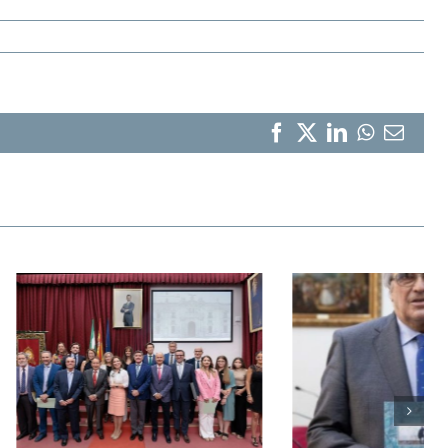
Facebook
X
LinkedIn
WhatsA
Corr
elect