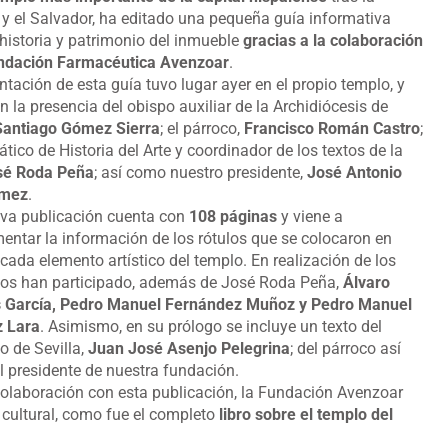
 y el Salvador, ha editado una pequeña guía informativa
 historia y patrimonio del inmueble
gracias a la colaboración
undación Farmacéutica Avenzoar
.
ntación de esta guía tuvo lugar ayer en el propio templo, y
n la presencia del obispo auxiliar de la Archidiócesis de
Santiago Gómez Sierra
; el párroco,
Francisco Román Castro
;
ático de Historia del Arte y coordinador de los textos de la
sé Roda Peña
; así como nuestro presidente,
José Antonio
ómez
.
va publicación cuenta con
108 páginas
y viene a
ntar la información de los rótulos que se colocaron en
cada elemento artístico del templo. En realización de los
os han participado, además de José Roda Peña,
Álvaro
 García, Pedro Manuel Fernández Muñoz y Pedro Manuel
z Lara
. Asimismo, en su prólogo se incluye un texto del
o de Sevilla,
Juan José Asenjo Pelegrina
; del párroco así
 presidente de nuestra fundación.
olaboración con esta publicación, la Fundación Avenzoar
e cultural, como fue el completo
libro sobre el templo del