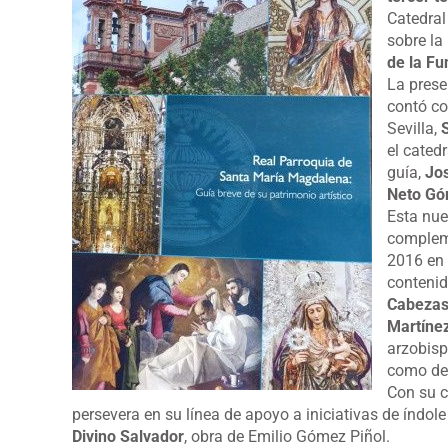
Catedral
sobre la
de la F
La prese
contó co
Sevilla,
el catedr
guía,
Jo
Neto G
Esta nue
compleme
2016 en 
contenid
Cabezas
Martíne
arzobisp
como del
Con su c
persevera en su línea de apoyo a iniciativas de índol
Divino Salvador
, obra de Emilio Gómez Piñol.