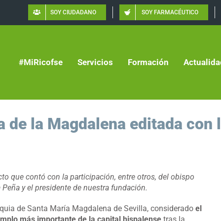
SOY CIUDADANO
SOY FARMACÉUTICO
#MiRicofse
Servicios
Formación
Actualida
a de la Magdalena editada con 
to que contó con la participación, entre otros, del obispo
da Peña y el presidente de nuestra fundación.
quia de Santa María Magdalena de Sevilla, considerado
el
emplo más importante de la capital hispalense
tras la