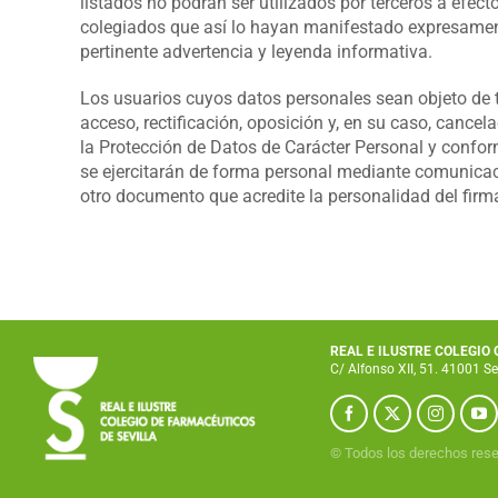
listados no podrán ser utilizados por terceros a efec
colegiados que así lo hayan manifestado expresament
pertinente advertencia y leyenda informativa.
Los usuarios cuyos datos personales sean objeto de t
acceso, rectificación, oposición y, en su caso, cance
la Protección de Datos de Carácter Personal y confo
se ejercitarán de forma personal mediante comunicac
otro documento que acredite la personalidad del firma
REAL E ILUSTRE COLEGIO
C/ Alfonso XII, 51. 41001 Se
© Todos los derechos res