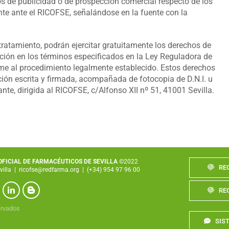
tos de publicidad o de prospección comercial respecto de los
e ante el RICOFSE, señalándose en la fuente con la
ratamiento, podrán ejercitar gratuitamente los derechos de
lación en los términos especificados en la Ley Reguladora de
rme al procedimiento legalmente establecido. Estos derechos
ión escrita y firmada, acompañada de fotocopia de D.N.I. u
nte, dirigida al RICOFSE, c/Alfonso XII nº 51, 41001 Sevilla.
 OFICIAL DE FARMACÉUTICOS DE SEVILLA
©2022
RE
villa
|
ricofse@redfarma.org
|
(+34) 954 97 96 00
RE
ervados
SIS