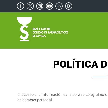
Saltar
Facebook
X
Instagram
YouTube
Linkedin
Blog
al
de
contenido
Consejos
Saludables
POLÍTICA 
El acceso a la información del sitio web colegial no o
de carácter personal.