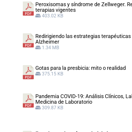
Peroxisomas y síndrome de Zellweger. Rev
terapias vigentes
403.02 KB
Redirigiendo las estrategias terapéutica
Alzheimer
1.34 MB
Gotas para la presbicia: mito o realidad
375.15 KB
Pandemia COVID-19: Análisis Clínicos, Lab
Medicina de Laboratorio
309.87 KB