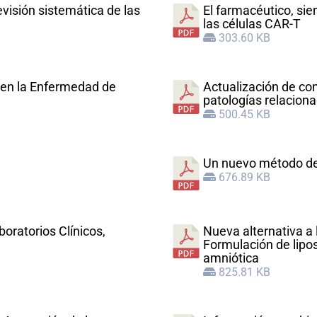
isión sistemática de las
El farmacéutico, sie
las células CAR-T
303.60 KB
s en la Enfermedad de
Actualización de co
patologías relaciona
500.45 KB
Un nuevo método d
676.89 KB
oratorios Clínicos,
Nueva alternativa a 
Formulación de lip
amniótica
825.81 KB