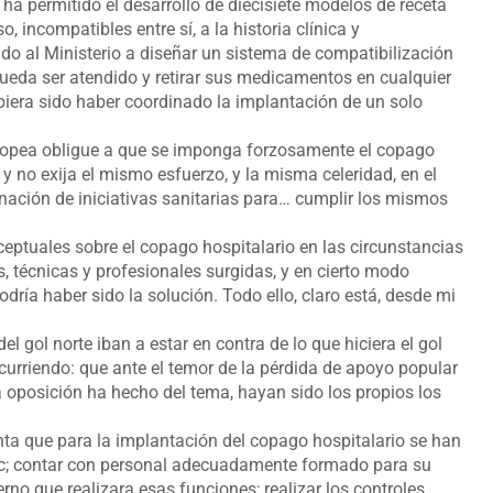
ha permitido el desarrollo de diecisiete modelos de receta
 incompatibles entre sí, a la historia clínica y
ado al Ministerio a diseñar un sistema de compatibilización
ueda ser atendido y retirar sus medicamentos en cualquier
biera sido haber coordinado la implantación de un solo
uropea obligue a que se imponga forzosamente el copago
, y no exija el mismo esfuerzo, y la misma celeridad, en el
inación de iniciativas sanitarias para… cumplir los mismos
eptuales sobre el copago hospitalario en las circunstancias
s, técnicas y profesionales surgidas, y en cierto modo
odría haber sido la solución. Todo ello, claro está, desde mi
el gol norte iban a estar en contra de lo que hiciera el gol
ocurriendo: que ante el temor de la pérdida de apoyo popular
la oposición ha hecho del tema, hayan sido los propios los
enta que para la implantación del copago hospitalario se han
oc; contar con personal adecuadamente formado para su
erno que realizara esas funciones; realizar los controles