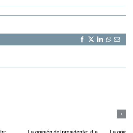
Facebook
X
LinkedIn
WhatsA
Corr
elect
el presidente: «La
La opinión del presidente: