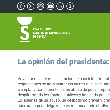
Saltar
Facebook
X
Instagram
YouTube
Linkedin
Blog
al
de
contenido
Consejos
Saludables
La opinión del president
Vaya por delante mi declaración de oposición frontal
responsables de administrar los bienes que los ci
ejemplar y transparente. Es un abuso de poder impon
despilfarrando los fondos públicos y haciendo políti
Es, además de un abuso, un despotismo gravar y gra
hace nada por adelgazar la estructura administrativa