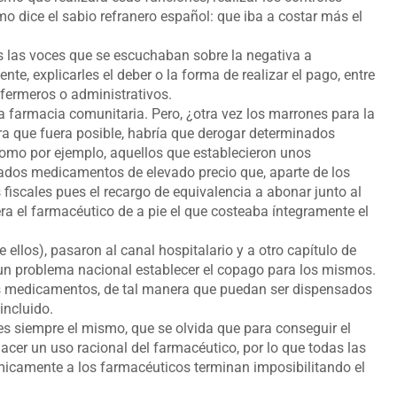
mo dice el sabio refranero español: que iba a costar más el
s las voces que se escuchaban sobre la negativa a
te, explicarles el deber o la forma de realizar el pago, entre
fermeros o administrativos.
farmacia comunitaria. Pero, ¿otra vez los marrones para la
ra que fuera posible, habría que derogar determinados
omo por ejemplo, aquellos que establecieron unos
ados medicamentos de elevado precio que, aparte de los
fiscales pues el recargo de equivalencia a abonar junto al
ra el farmacéutico de a pie el que costeaba íntegramente el
llos), pasaron al canal hospitalario y a otro capítulo de
es un problema nacional establecer el copago para los mismos.
os medicamentos, de tal manera que puedan ser dispensados
incluido.
es siempre el mismo, que se olvida que para conseguir el
cer un uso racional del farmacéutico, por lo que todas las
icamente a los farmacéuticos terminan imposibilitando el