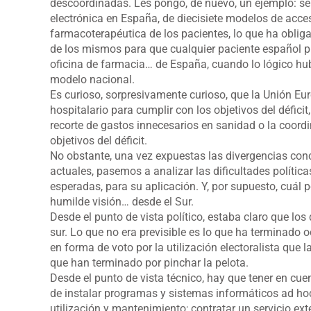
descoordinadas. Les pongo, de nuevo, un ejemplo: se 
electrónica en España, de diecisiete modelos de acceso,
farmacoterapéutica de los pacientes, lo que ha oblig
de los mismos para que cualquier paciente español p
oficina de farmacia… de España, cuando lo lógico hu
modelo nacional.
Es curioso, sorpresivamente curioso, que la Unión E
hospitalario para cumplir con los objetivos del déficit
recorte de gastos innecesarios en sanidad o la coord
objetivos del déficit.
No obstante, una vez expuestas las divergencias conc
actuales, pasemos a analizar las dificultades política
esperadas, para su aplicación. Y, por supuesto, cuál p
humilde visión… desde el Sur.
Desde el punto de vista político, estaba claro que los d
sur. Lo que no era previsible es lo que ha terminado 
en forma de voto por la utilización electoralista que 
que han terminado por pinchar la pelota.
Desde el punto de vista técnico, hay que tener en cu
de instalar programas y sistemas informáticos ad h
utilización y mantenimiento; contratar un servicio ext