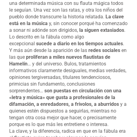
una determinada música con su flauta mágica todos
le seguían. Una vez son las ratas, y otra los niños del
pueblo donde transcurre la historia relatada.
La clave
está en la música
y, sin conocer porqué ha comenzado
a sonar ni adónde son dirigidos,
la siguen extasiados
.
Lo descrito en la fábula como algo
excepcional
sucede a diario en los tiempos actuales
.
Y más aún desde la aparición de las
redes sociales
en
las que
proliferan a miles nuevos flautistas de
Hamelín
… y del universo. Bulos, tratamientos
informativos claramente desiguales, medias verdades,
opiniones tergiversadas, titulares tendenciosos,
primicias sin fundamento, conclusiones
sorprendentes…
son puestas en circulación con una
«letra y música» que gusta a profesionales de la
difamación, a enredadores, a frívolos, a aburridos
y a
quienes estén dispuestos a seguirlas, mientras no
tengan otra cosa mejor que hacer, o precisamente
porque es lo que más les entretiene o interesa.
La clave, y la diferencia, radica en que en la fábula era