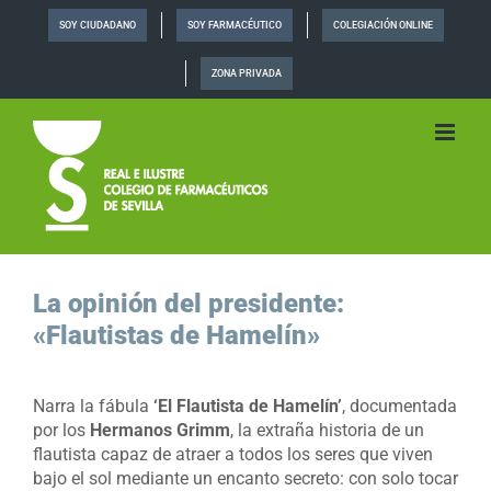
Saltar
SOY CIUDADANO
SOY FARMACÉUTICO
COLEGIACIÓN ONLINE
al
contenido
ZONA PRIVADA
La opinión del presidente:
«Flautistas de Hamelín»
Narra la fábula
‘El Flautista de Hamelín’
, documentada
por los
Hermanos Grimm
, la extraña historia de un
flautista capaz de atraer a todos los seres que viven
bajo el sol mediante un encanto secreto: con solo tocar