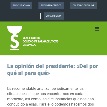
Saltar
SOY CIUDADANO
SOY FARMACÉUTICO
COLEGIACIÓN ONLINE
al
contenido
ZONA PRIVADA
La opinión del presidente: «Del por
qué al para qué»
Es recomendable analizar periódicamente las
situaciones en que nos encontramos en cada
momento, así como las circunstancias que nos han
conducido a ellas. Para ello podemos hacernos dos