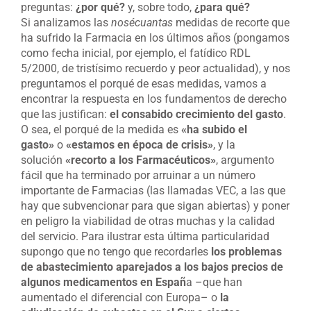
preguntas:
¿por qué?
y, sobre todo,
¿para qué?
Si analizamos las
nosécuantas
medidas de recorte que
ha sufrido la Farmacia en los últimos años (pongamos
como fecha inicial, por ejemplo, el fatídico RDL
5/2000, de tristísimo recuerdo y peor actualidad), y nos
preguntamos el porqué de esas medidas, vamos a
encontrar la respuesta en los fundamentos de derecho
que las justifican:
el consabido crecimiento del gasto
.
O sea, el porqué de la medida es
«ha subido el
gasto»
o
«estamos en época de crisis»
, y la
solución
«recorto a los Farmacéuticos»
, argumento
fácil que ha terminado por arruinar a un número
importante de Farmacias (las llamadas VEC, a las que
hay que subvencionar para que sigan abiertas) y poner
en peligro la viabilidad de otras muchas y la calidad
del servicio. Para ilustrar esta última particularidad
supongo que no tengo que recordarles
los problemas
de abastecimiento aparejados a los bajos precios de
algunos medicamentos en Españ
a –que han
aumentado el diferencial con Europa– o
la