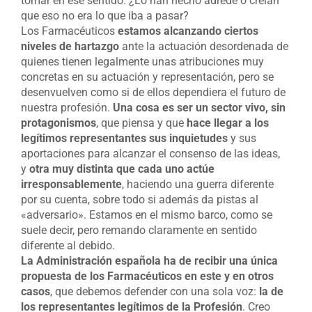
tomar en ese sentido. ¿Lo han hecho adrede o creían
que eso no era lo que iba a pasar?
Los Farmacéuticos
estamos alcanzando ciertos
niveles de hartazgo
ante la actuación desordenada de
quienes tienen legalmente unas atribuciones muy
concretas en su actuación y representación, pero se
desenvuelven como si de ellos dependiera el futuro de
nuestra profesión.
Una cosa es ser un sector vivo, sin
protagonismos
, que piensa y que
hace llegar a los
legítimos representantes sus inquietudes
y sus
aportaciones para alcanzar el consenso de las ideas,
y
otra muy distinta que cada uno actúe
irresponsablemente
, haciendo una guerra diferente
por su cuenta, sobre todo si además da pistas al
«adversario». Estamos en el mismo barco, como se
suele decir, pero remando claramente en sentido
diferente al debido.
La Administración española ha de recibir una única
propuesta de los Farmacéuticos en este y en otros
casos
, que debemos defender con una sola voz:
la de
los representantes legítimos de la Profesión
. Creo