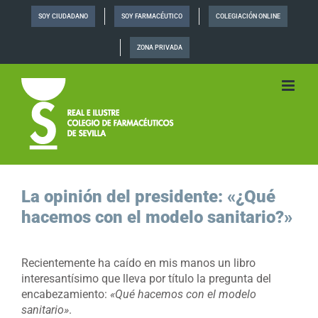
Saltar
SOY CIUDADANO
SOY FARMACÉUTICO
COLEGIACIÓN ONLINE
al
contenido
ZONA PRIVADA
La opinión del presidente: «¿Qué
hacemos con el modelo sanitario?»
Recientemente ha caído en mis manos un libro
interesantísimo que lleva por título la pregunta del
encabezamiento:
«Qué hacemos con el modelo
sanitario»
.