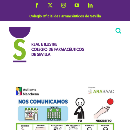
Saltar
Facebook
X
Instagram
YouTube
LinkedIn
al
contenido
Colegio Oficial de Farmacéuticos de Sevilla
Vida Saludable