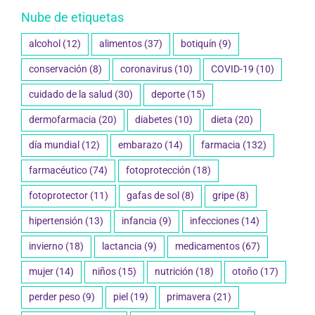
Nube de etiquetas
alcohol
(12)
alimentos
(37)
botiquín
(9)
conservación
(8)
coronavirus
(10)
COVID-19
(10)
cuidado de la salud
(30)
deporte
(15)
dermofarmacia
(20)
diabetes
(10)
dieta
(20)
día mundial
(12)
embarazo
(14)
farmacia
(132)
farmacéutico
(74)
fotoprotección
(18)
fotoprotector
(11)
gafas de sol
(8)
gripe
(8)
hipertensión
(13)
infancia
(9)
infecciones
(14)
invierno
(18)
lactancia
(9)
medicamentos
(67)
mujer
(14)
niños
(15)
nutrición
(18)
otoño
(17)
perder peso
(9)
piel
(19)
primavera
(21)