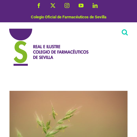
Saltar
Facebook
X
Instagram
YouTube
LinkedIn
al
contenido
Colegio Oficial de Farmacéuticos de Sevilla
Plantas Medicinales
Salud de la mujer