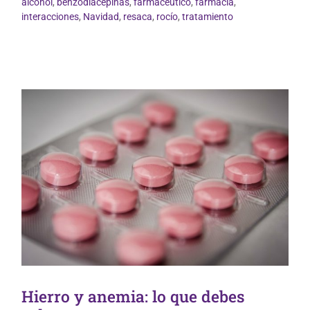
alcohol
,
benzodiacepinas
,
farmacéutico
,
farmacia
,
Uso correcto de medicamentos
interacciones
,
Navidad
,
resaca
,
rocío
,
tratamiento
Hierro y anemia: lo que debes