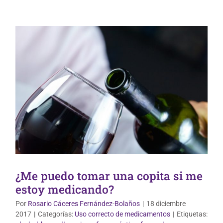
¿Me puedo tomar una copita si me
estoy medicando?
Por
Rosario Cáceres Fernández-Bolaños
|
18 diciembre
2017
|
Categorías:
Uso correcto de medicamentos
|
Etiquetas: