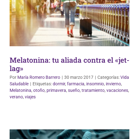
Melatonina: tu aliada contra el «jet-
lag»
Por
María Romero Barrero
|
30 marzo 2017
|
Categorías:
Vida
Saludable
|
Etiquetas:
dormir
,
farmacia
,
insomnio
,
invierno
,
Melatonina
,
otoño
,
primavera
,
sueño
,
tratamiento
,
vacaciones
,
Uso correcto de medicamentos
verano
,
viajes