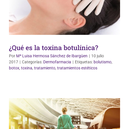
¿Qué es la toxina botulínica?
Por
Mª Luisa Hermosa Sánchez de Ibargüen
|
10 julio
2017
|
Categorías:
Dermofarmacia
|
Etiquetas:
bolutismo
,
Vida Saludable
botox
,
toxina
,
tratamiento
,
tratamientos estéticos