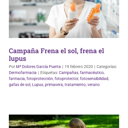
Campaña Frena el sol, frena el
lupus
Por
Mª Dolores García Puerta
|
19 febrero 2020
|
Categorías:
Dermofarmacia
|
Etiquetas:
Campañas
,
farmacéutico
,
farmacia
,
fotoprotección
,
fotoprotector
,
fotosensibilidad
,
Uso correcto de medicamentos
gafas de sol
,
Lupus
,
primavera
,
tratamiento
,
verano