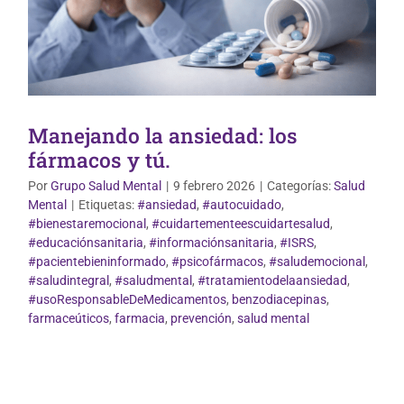
Manejando la ansiedad: los
fármacos y tú.
Por
Grupo Salud Mental
|
9 febrero 2026
|
Categorías:
Salud
Mental
|
Etiquetas:
#ansiedad
,
#autocuidado
,
#bienestaremocional
,
#cuidartementeescuidartesalud
,
#educaciónsanitaria
,
#informaciónsanitaria
,
#ISRS
,
#pacientebieninformado
,
#psicofármacos
,
#saludemocional
,
#saludintegral
,
#saludmental
,
#tratamientodelaansiedad
,
#usoResponsableDeMedicamentos
,
benzodiacepinas
,
farmaceúticos
,
farmacia
,
prevención
,
salud mental
Salud Mental