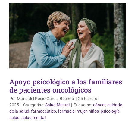
Apoyo psicológico a los familiares
de pacientes oncológicos
Salud Mental
Uso correcto de medicamentos
Por
María del Rocío García Becerra
|
25 febrero
2025
|
Categorías:
Salud Mental
|
Etiquetas:
cáncer
,
cuidado
de la salud
,
farmacéutico
,
farmacia
,
mujer
,
niños
,
psicología
,
salud
,
salud mental