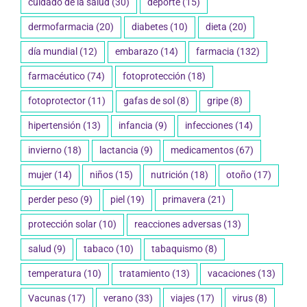
cuidado de la salud
(30)
deporte
(15)
dermofarmacia
(20)
diabetes
(10)
dieta
(20)
día mundial
(12)
embarazo
(14)
farmacia
(132)
farmacéutico
(74)
fotoprotección
(18)
fotoprotector
(11)
gafas de sol
(8)
gripe
(8)
hipertensión
(13)
infancia
(9)
infecciones
(14)
invierno
(18)
lactancia
(9)
medicamentos
(67)
mujer
(14)
niños
(15)
nutrición
(18)
otoño
(17)
perder peso
(9)
piel
(19)
primavera
(21)
protección solar
(10)
reacciones adversas
(13)
salud
(9)
tabaco
(10)
tabaquismo
(8)
temperatura
(10)
tratamiento
(13)
vacaciones
(13)
Vacunas
(17)
verano
(33)
viajes
(17)
virus
(8)