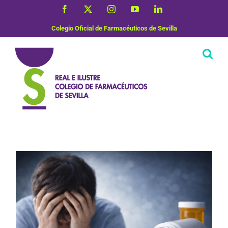
Saltar
Facebook
X
Instagram
YouTube
LinkedIn
al
contenido
Colegio Oficial de Farmacéuticos de Sevilla
Salud Mental