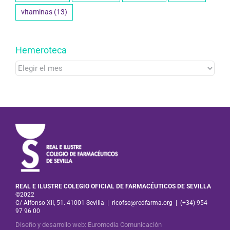
vitaminas
(13)
Hemeroteca
Hemeroteca
REAL E ILUSTRE COLEGIO OFICIAL DE FARMACÉUTICOS DE SEVILLA
©2022
C/ Alfonso XII, 51. 41001 Sevilla
|
ricofse@redfarma.org
|
(+34) 954
97 96 00
Diseño y desarrollo web
:
Euromedia Comunicación