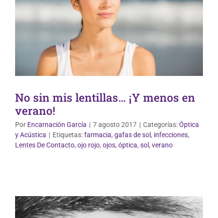
No sin mis lentillas… ¡Y menos en
verano!
Por
Encarnación García
|
7 agosto 2017
|
Categorías:
Óptica
y Acústica
|
Etiquetas:
farmacia
,
gafas de sol
,
infecciones
,
Lentes De Contacto
,
ojo rojo
,
ojos
,
óptica
,
sol
,
verano
Óptica y Acústica