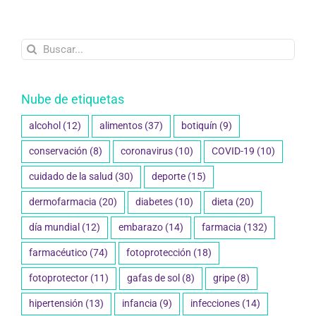
Buscar:
Nube de etiquetas
alcohol
(12)
alimentos
(37)
botiquín
(9)
conservación
(8)
coronavirus
(10)
COVID-19
(10)
cuidado de la salud
(30)
deporte
(15)
dermofarmacia
(20)
diabetes
(10)
dieta
(20)
día mundial
(12)
embarazo
(14)
farmacia
(132)
farmacéutico
(74)
fotoprotección
(18)
fotoprotector
(11)
gafas de sol
(8)
gripe
(8)
hipertensión
(13)
infancia
(9)
infecciones
(14)