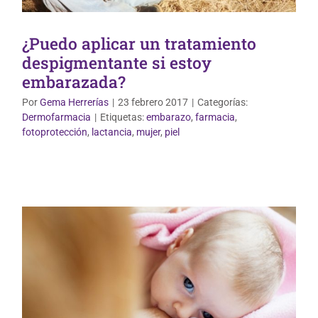
¿Puedo aplicar un tratamiento
despigmentante si estoy
embarazada?
Por
Gema Herrerías
|
23 febrero 2017
|
Categorías:
Dermofarmacia
|
Etiquetas:
embarazo
,
farmacia
,
Mundo Infantil
fotoprotección
,
lactancia
,
mujer
,
piel