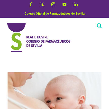
Saltar
Facebook
X
Instagram
YouTube
LinkedIn
al
contenido
Colegio Oficial de Farmacéuticos de Sevilla
Salud de la mujer