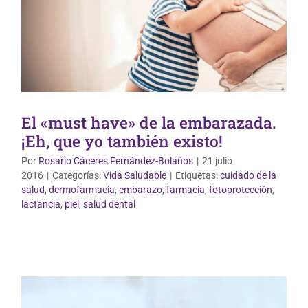
El «must have» de la embarazada.
¡Eh, que yo también existo!
Por
Rosario Cáceres Fernández-Bolaños
|
21 julio
2016
|
Categorías:
Vida Saludable
|
Etiquetas:
cuidado de la
salud
,
dermofarmacia
,
embarazo
,
farmacia
,
fotoprotección
,
Mundo Infantil
lactancia
,
piel
,
salud dental