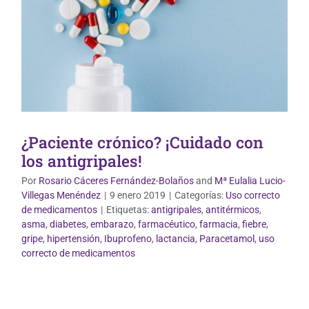
¿Paciente crónico? ¡Cuidado con
los antigripales!
Por
Rosario Cáceres Fernández-Bolaños
and
Mª Eulalia Lucio-
Villegas Menéndez
|
9 enero 2019
|
Categorías:
Uso correcto
de medicamentos
|
Etiquetas:
antigripales
,
antitérmicos
,
asma
,
diabetes
,
embarazo
,
farmacéutico
,
farmacia
,
fiebre
,
gripe
,
hipertensión
,
Ibuprofeno
,
lactancia
,
Paracetamol
,
uso
Uso correcto de medicamentos
correcto de medicamentos