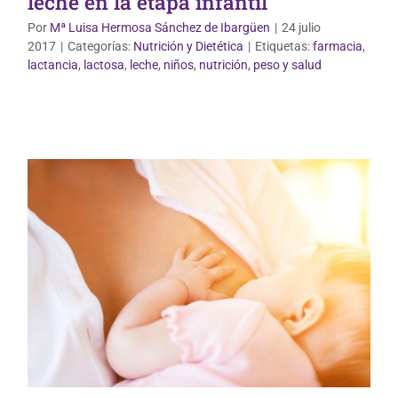
leche en la etapa infantil
Por
Mª Luisa Hermosa Sánchez de Ibargüen
|
24 julio
2017
|
Categorías:
Nutrición y Dietética
|
Etiquetas:
farmacia
,
Vida Saludable
lactancia
,
lactosa
,
leche
,
niños
,
nutrición
,
peso y salud