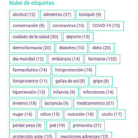
Nube de etiquetas
alcohol
(12)
alimentos
(37)
botiquín
(9)
conservación
(8)
coronavirus
(10)
COVID-19
(10)
cuidado de la salud
(30)
deporte
(15)
dermofarmacia
(20)
diabetes
(10)
dieta
(20)
día mundial
(12)
embarazo
(14)
farmacia
(132)
farmacéutico
(74)
fotoprotección
(18)
fotoprotector
(11)
gafas de sol
(8)
gripe
(8)
hipertensión
(13)
infancia
(9)
infecciones
(14)
invierno
(18)
lactancia
(9)
medicamentos
(67)
mujer
(14)
niños
(15)
nutrición
(18)
otoño
(17)
perder peso
(9)
piel
(19)
primavera
(21)
protección solar
(10)
reacciones adversas
(13)