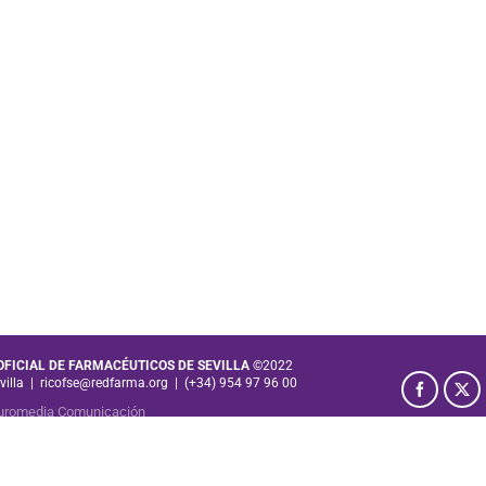
 OFICIAL DE FARMACÉUTICOS DE SEVILLA
©2022
villa
|
ricofse@redfarma.org
|
(+34) 954 97 96 00
uromedia Comunicación