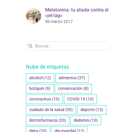
Melatonina: tu aliada contra el
«jet-lag»
30 marzo 2017
Buscar:
Nube de etiquetas
alcohol
(12)
alimentos
(37)
botiquín
(9)
conservación
(8)
coronavirus
(10)
COVID-19
(10)
cuidado de la salud
(30)
deporte
(15)
dermofarmacia
(20)
diabetes
(10)
dieta
(20)
día mundial
(12)