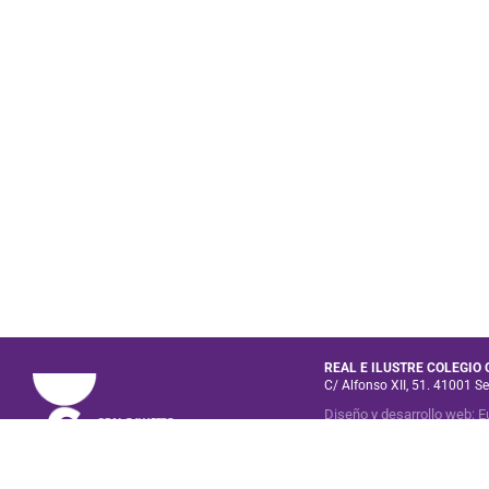
REAL E ILUSTRE COLEGIO
C/ Alfonso XII, 51. 41001 Se
Diseño y desarrollo web
:
E