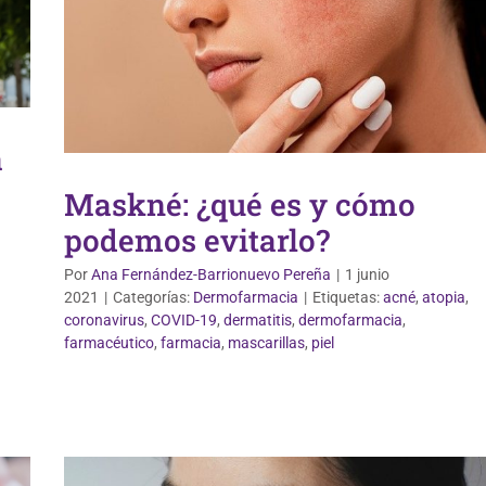
a
Maskné: ¿qué es y cómo
podemos evitarlo?
Por
Ana Fernández-Barrionuevo Pereña
|
1 junio
2021
|
Categorías:
Dermofarmacia
|
Etiquetas:
acné
,
atopia
,
coronavirus
,
COVID-19
,
dermatitis
,
dermofarmacia
,
Dermofarmacia
farmacéutico
,
farmacia
,
mascarillas
,
piel