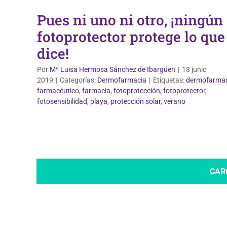
Pues ni uno ni otro, ¡ningún
fotoprotector protege lo que
dice!
Por
Mª Luisa Hermosa Sánchez de Ibargüen
|
18 junio
2019
|
Categorías:
Dermofarmacia
|
Etiquetas:
dermofarma
farmacéutico
,
farmacia
,
fotoprotección
,
fotoprotector
,
fotosensibilidad
,
playa
,
protección solar
,
verano
CAR