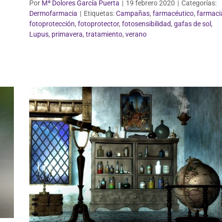
Por
Mª Dolores García Puerta
|
19 febrero 2020
|
Categorías:
Dermofarmacia
|
Etiquetas:
Campañas
,
farmacéutico
,
farmaci
Dermofarmacia
fotoprotección
,
fotoprotector
,
fotosensibilidad
,
gafas de sol
,
Lupus
,
primavera
,
tratamiento
,
verano