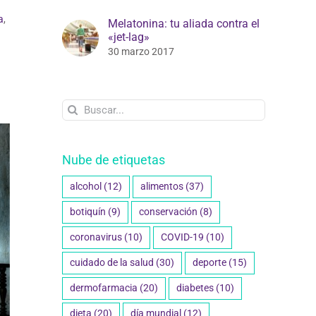
a
,
Melatonina: tu aliada contra el
«jet-lag»
30 marzo 2017
Buscar:
Nube de etiquetas
alcohol
(12)
alimentos
(37)
botiquín
(9)
conservación
(8)
coronavirus
(10)
COVID-19
(10)
cuidado de la salud
(30)
deporte
(15)
dermofarmacia
(20)
diabetes
(10)
dieta
(20)
día mundial
(12)