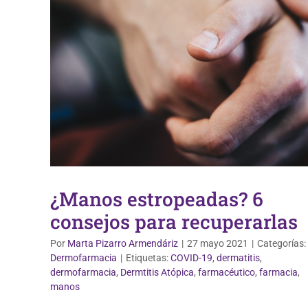
¿Manos estropeadas? 6
consejos para recuperarlas
Por
Marta Pizarro Armendáriz
|
27 mayo 2021
|
Categorías:
Dermofarmacia
|
Etiquetas:
COVID-19
,
dermatitis
,
dermofarmacia
,
Dermtitis Atópica
,
farmacéutico
,
farmacia
,
Dermofarmacia
manos