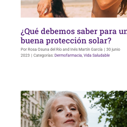
¿Qué debemos saber para u
buena protección solar?
Por
Rosa Osuna del Río
and
Inés Martín García
|
30 junio
2023
|
Categorías:
Dermofarmacia
,
Vida Saludable
Dermofarmacia
Salud de la mujer