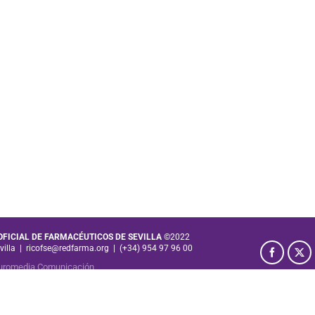
 OFICIAL DE FARMACÉUTICOS DE SEVILLA
©2022
villa
|
ricofse@redfarma.org
|
(+34) 954 97 96 00
uromedia Comunicación