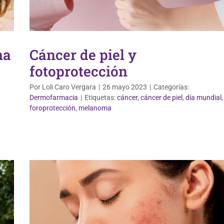
na
Cáncer de piel y
fotoprotección
Por
Loli Caro Vergara
|
26 mayo 2023
|
Categorías:
Dermofarmacia
|
Etiquetas:
cáncer
,
cáncer de piel
,
día mundial
,
Dermofarmacia
foroprotección
,
melanoma