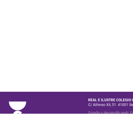
REAL E ILUSTRE COLEGIO
C/ Alfonso XII, 51. 41001 Se
Diseño y desarrollo web
:
E