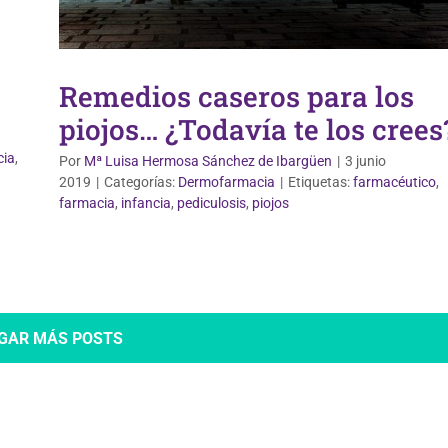
Remedios caseros para los
piojos… ¿Todavía te los crees
cia
,
Por
Mª Luisa Hermosa Sánchez de Ibargüen
|
3 junio
2019
|
Categorías:
Dermofarmacia
|
Etiquetas:
farmacéutico
,
farmacia
,
infancia
,
pediculosis
,
piojos
GAR MÁS POSTS