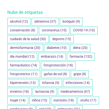
Nube de etiquetas
alcohol
(12)
alimentos
(37)
botiquín
(9)
conservación
(8)
coronavirus
(10)
COVID-19
(10)
cuidado de la salud
(30)
deporte
(15)
dermofarmacia
(20)
diabetes
(10)
dieta
(20)
día mundial
(12)
embarazo
(14)
farmacia
(132)
farmacéutico
(74)
fotoprotección
(18)
fotoprotector
(11)
gafas de sol
(8)
gripe
(8)
hipertensión
(13)
infancia
(9)
infecciones
(14)
invierno
(18)
lactancia
(9)
medicamentos
(67)
mujer
(14)
niños
(15)
nutrición
(18)
otoño
(17)