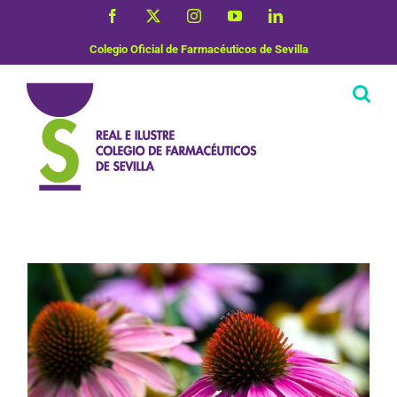
Saltar
Facebook
X
Instagram
YouTube
LinkedIn
al
contenido
Colegio Oficial de Farmacéuticos de Sevilla
Plantas Medicinales