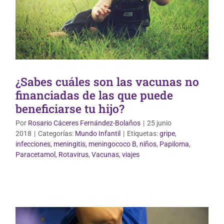
¿Sabes cuáles son las vacunas no
financiadas de las que puede
beneficiarse tu hijo?
Por
Rosario Cáceres Fernández-Bolaños
|
25 junio
2018
|
Categorías:
Mundo Infantil
|
Etiquetas:
gripe
,
infecciones
,
meningitis
,
meningococo B
,
niños
,
Papiloma
,
Vida Saludable
Paracetamol
,
Rotavirus
,
Vacunas
,
viajes