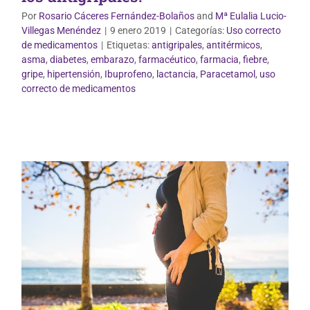
Por
Rosario Cáceres Fernández-Bolaños
and
Mª Eulalia Lucio-
Villegas Menéndez
|
9 enero 2019
|
Categorías:
Uso correcto
de medicamentos
|
Etiquetas:
antigripales
,
antitérmicos
,
asma
,
diabetes
,
embarazo
,
farmacéutico
,
farmacia
,
fiebre
,
gripe
,
hipertensión
,
Ibuprofeno
,
lactancia
,
Paracetamol
,
uso
Salud de la mujer
correcto de medicamentos