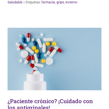
Uso correcto de medicamentos
Saludable
|
Etiquetas:
farmacia
,
gripe
,
invierno
¿Paciente crónico? ¡Cuidado con
los antigripales!