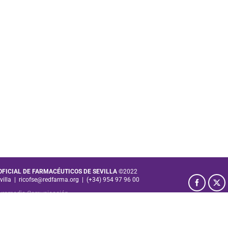
 OFICIAL DE FARMACÉUTICOS DE SEVILLA
©2022
villa
|
ricofse@redfarma.org
|
(+34) 954 97 96 00
uromedia Comunicación