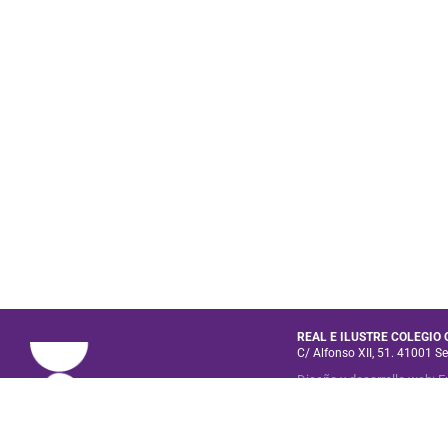
REAL E ILUSTRE COLEGIO
C/ Alfonso XII, 51. 41001 Se
Diseño y desarrollo web
:
E