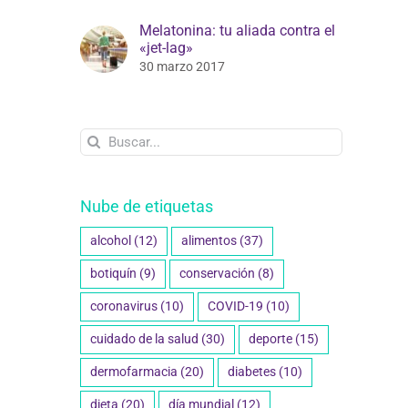
Melatonina: tu aliada contra el
«jet-lag»
30 marzo 2017
Buscar:
Nube de etiquetas
alcohol
(12)
alimentos
(37)
botiquín
(9)
conservación
(8)
coronavirus
(10)
COVID-19
(10)
cuidado de la salud
(30)
deporte
(15)
dermofarmacia
(20)
diabetes
(10)
dieta
(20)
día mundial
(12)